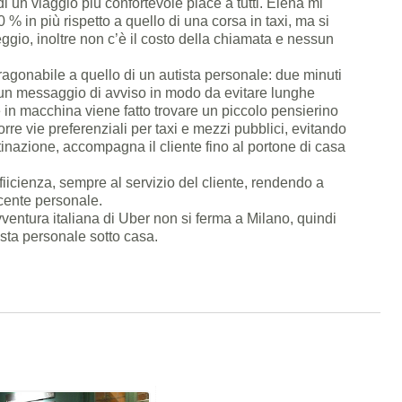
 di un viaggio più confortevole piace a tutti. Elena mi
0 % in più rispetto a quello di una corsa in taxi, ma si
ggio, inoltre non c’è il costo della chiamata e nessun
aragonabile a quello di un autista personale: due minuti
 un messaggio di avviso in modo da evitare lunghe
a e in macchina viene fatto trovare un piccolo pensierino
corre vie preferenziali per taxi e mezzi pubblici, evitando
destinazione, accompagna il cliente fino al portone di casa
ffiicienza, sempre al servizio del cliente, rendendo a
cente personale.
avventura italiana di Uber non si ferma a Milano, quindi
ista personale sotto casa.