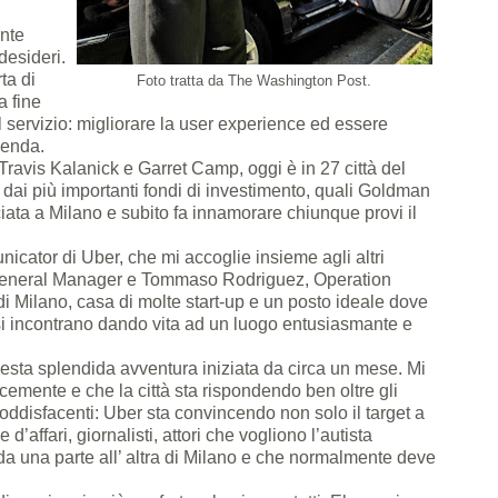
ante
desideri.
ta di
Foto tratta da The Washington Post.
a fine
l servizio: migliorare la user experience ed essere
ienda.
avis Kalanick e Garret Camp, oggi è in 27 città del
i dai più importanti fondi di investimento, quali Goldman
ta a Milano e subito fa innamorare chiunque provi il
cator di Uber, che mi accoglie insieme agli altri
General Manager e Tommaso Rodriguez, Operation
i Milano, casa di molte start-up e un posto ideale dove
 si incontrano dando vita ad un luogo entusiasmante e
uesta splendida avventura iniziata da circa un mese. Mi
cemente e che la città sta rispondendo ben oltre gli
 soddisfacenti: Uber sta convincendo non solo il target a
’affari, giornalisti, attori che vogliono l’autista
a una parte all’ altra di Milano e che normalmente deve