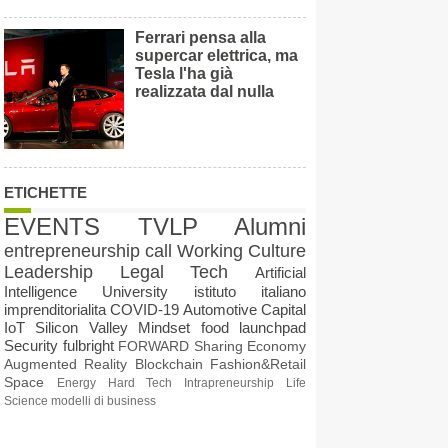
Ferrari pensa alla
supercar elettrica, ma
Tesla l'ha già
realizzata dal nulla
ETICHETTE
EVENTS
TVLP Alumni
entrepreneurship
call
Working Culture
Leadership
Legal Tech
Artificial
Intelligence
University
istituto italiano
imprenditorialita
COVID-19
Automotive
Capital
IoT
Silicon Valley Mindset
food
launchpad
Security
fulbright
FORWARD
Sharing Economy
Augmented Reality
Blockchain
Fashion&Retail
Space
Energy
Hard Tech
Intrapreneurship
Life
Science
modelli di business