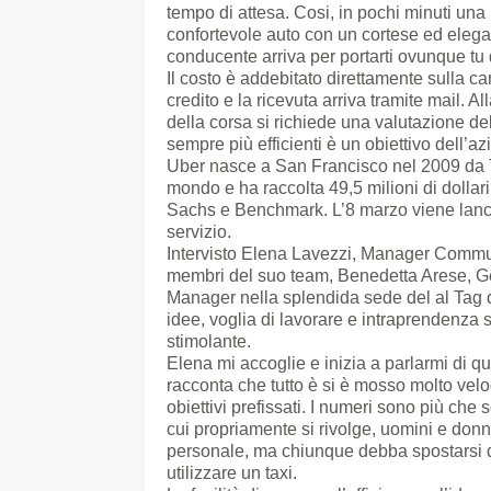
tempo di attesa. Cosi, in pochi minuti una
confortevole auto con un cortese ed eleg
conducente arriva per portarti ovunque tu 
Il costo è addebitato direttamente sulla car
credito e la ricevuta arriva tramite mail. All
della corsa si richiede una valutazione de
sempre più efficienti è un obiettivo dell’az
Uber nasce a San Francisco nel 2009 da Tr
mondo e ha raccolta 49,5 milioni di dollar
Sachs e Benchmark. L’8 marzo viene lancia
servizio.
Intervisto Elena Lavezzi, Manager Communi
membri del suo team, Benedetta Arese, 
Manager nella splendida sede del al Tag d
idee, voglia di lavorare e intraprendenza
stimolante.
Elena mi accoglie e inizia a parlarmi di q
racconta che tutto è si è mosso molto velo
obiettivi prefissati. I numeri sono più che
cui propriamente si rivolge, uomini e donne d
personale, ma chiunque debba spostarsi d
utilizzare un taxi.