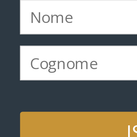
3 giugno | Museo della Storia,
PENSARE L'INDUSTRIA (PL
Panel:
IVAN OLGIATI
, Presidente Arti
Presidente Giovani Imprendito
SILVIA SALMERI
, Fondatrice
e Vivi Sostenibile
GIUSTINO MUCCI
, Fondatore 
PAOLO GRANATA
(moderatore
Beni Storico-Artistici, Universi
I