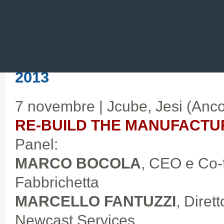
GIULIA SATERIALE
(moderato
Social Seed
2013
7 novembre | Jcube, Jesi (Anc
RE-BUILD THE MANUFACTU
Panel:
MARCO BOCOLA
, CEO e Co-f
Fabbrichetta
MARCELLO FANTUZZI
, Diret
Newcast Services