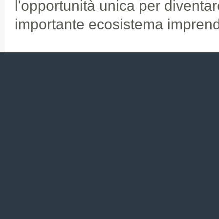
l'opportunità unica per diventar
importante ecosistema imprend
Se vuoi acquisire un modo un
“Silicon Valley mindset”, se v
dell’ecosistema imprenditori
e fare un’esperienza che ti 
partecipa a 
Tutte le informazioni s
(solo 15 posti disponibil