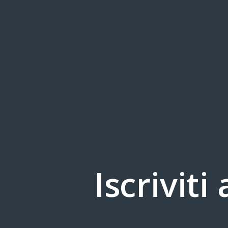
superare una sel
Affrettati! Le domande pot
scadenza!
Iscriviti
Ph:Marcin Wichary