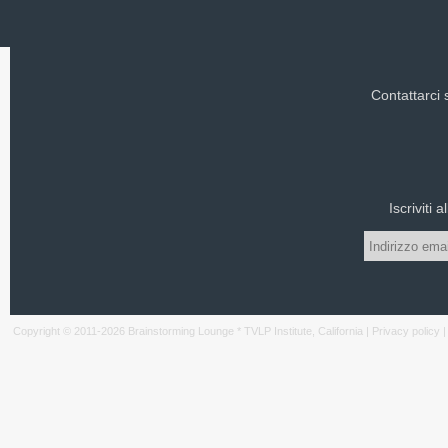
Contattarci
Iscriviti 
Copyright © 2011-
2026
Brainstorming Lounge * TVLP Institute, California |
Privacy policy
|