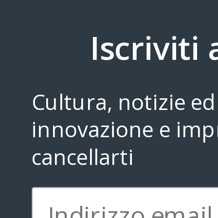
seed di 300K. La ricetta? Il
Romagna conquista la 
networking
imprenditori seleziona
investitori di Zhong
Iscriviti
Post più recente
Home page
Cultura, notizie ed 
Contattarci
innovazione e impr
cancellarti
Iscriviti 