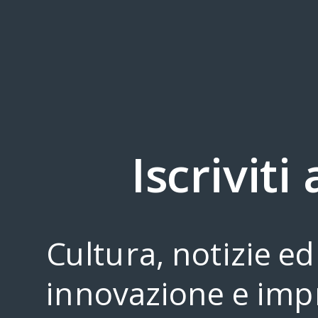
Italia, l’innovazione non va in
Fondazione Golinelli: il
quarantena: l'esempio Emilia
impresa italiano si co
Iscriviti
Romagna
con la velocità del m
globale
Post più recente
Home page
Cultura, notizie ed 
innovazione e impr
Contattarci