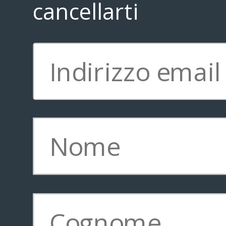
cancellarti
Iscriviti 
Copyright © 2011-
2026
Brainstorming Lounge * TVLP Institute, California |
Privacy policy
|