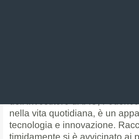
ha dato slancio all’idea original
nuova impresa ribrandizzata “
Cytogenetic Products”, con l’obie
costi e i tempi per la diagnosti
Non perdere tempo
Italiane e piene di forza sono l
dell’investitore di IAG, Federico
nella vita quotidiana, è un app
tecnologia e innovazione. Rac
timidamente si è avvicinato ai p