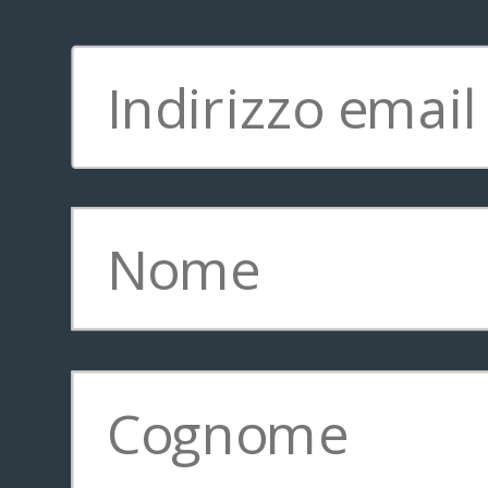
azienda, contribuendo alla ca
fossi io a chiederlo» ha spiegat
L’innovazione di GlassUp arriv
Anche a lui il programma di TVL
Valley ha lasciato un segno inde
dopo la richiesta di Plug And Pl
incubatore di Sunnyvale, di pr
sui investitori.
Competitività
«Quando ti trovi in Italia, magar