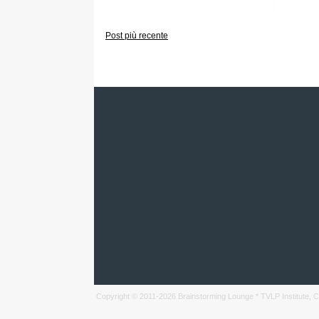
Post più recente
Copyright © 2011-
2026
Brainstorming Lounge * TVLP Institute, Ca