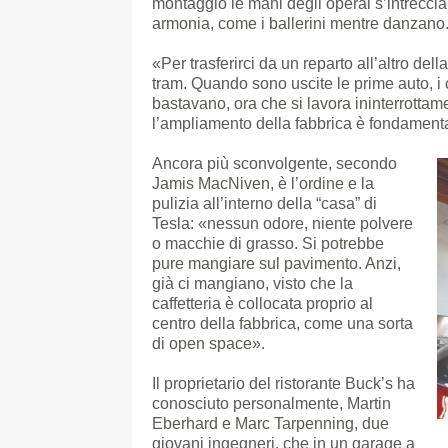
montaggio le mani degli operai s’intreccia
armonia, come i ballerini mentre danzano
«Per trasferirci da un reparto all’altro de
tram. Quando sono uscite le prime auto, i c
bastavano, ora che si lavora ininterrottam
l’ampliamento della fabbrica è fondamenta
Ancora più sconvolgente, secondo
Jamis MacNiven, è l’ordine e la
pulizia all’interno della “casa” di
Tesla: «nessun odore, niente polvere
o macchie di grasso. Si potrebbe
pure mangiare sul pavimento. Anzi,
già ci mangiano, visto che la
caffetteria è collocata proprio al
centro della fabbrica, come una sorta
di open space».
Il proprietario del ristorante Buck’s ha
conosciuto personalmente, Martin
Eberhard e Marc Tarpenning, due
giovani ingegneri, che in un garage a