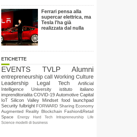
Ferrari pensa alla
supercar elettrica, ma
Tesla l'ha già
realizzata dal nulla
ETICHETTE
EVENTS
TVLP Alumni
entrepreneurship
call
Working Culture
Leadership
Legal Tech
Artificial
Intelligence
University
istituto italiano
imprenditorialita
COVID-19
Automotive
Capital
IoT
Silicon Valley Mindset
food
launchpad
Security
fulbright
FORWARD
Sharing Economy
Augmented Reality
Blockchain
Fashion&Retail
Space
Energy
Hard Tech
Intrapreneurship
Life
Science
modelli di business