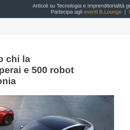
Articoli su Tecnologia e Imprenditorialità g
.
Partecipa agli
eventi B.Lounge
|
 chi la
perai e 500 robot
onia