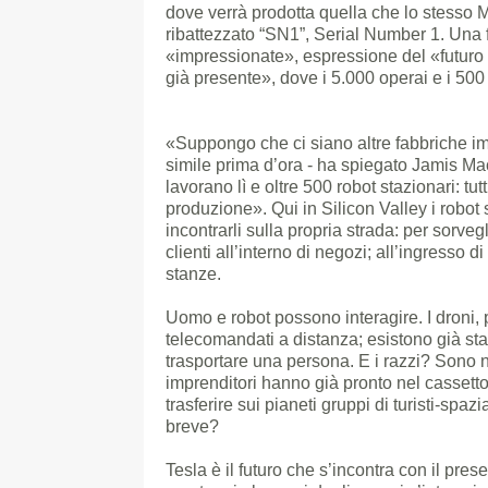
dove verrà prodotta quella che lo stesso 
ribattezzato “SN1”, Serial Number 1. Una 
«impressionate», espressione del «futuro
già presente», dove i 5.000 operai e i 500
«Suppongo che ci siano altre fabbriche i
simile prima d’ora - ha spiegato Jamis Ma
lavorano lì e oltre 500 robot stazionari: tut
produzione». Qui in Silicon Valley i robot
incontrarli sulla propria strada: per sorveg
clienti all’interno di negozi; all’ingresso 
stanze.
Uomo e robot possono interagire. I droni, p
telecomandati a distanza; esistono già star
trasportare una persona. E i razzi? Sono na
imprenditori hanno già pronto nel cassetto 
trasferire sui pianeti gruppi di turisti-spazi
breve?
Tesla è il futuro che s’incontra con il pres