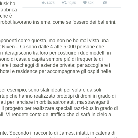
Musk ha
fabbrica
 che è
 robot lavorano insieme, come se fossero dei ballerini.
mponenti come questa, ma non ne ho mai vista una
cNiven -. Ci sono dalle 4 alle 5.000 persone che
ti interagiscono tra loro per costruire i due modelli in
 sono di casa e capita sempre più di frequente di
liare i parcheggi di aziende private; per accogliere i
di hotel e residence per accompagnare gli ospiti nelle
er esempio, sono stati ideati per volare da soli
tup che hanno realizzato prototipi di droni in grado di
ti per lanciare in orbita astronauti, ma stravaganti
il progetto per realizzare speciali razzi-bus in grado di
ali. Vi rendete conto del traffico che ci sarà in cielo a
ente. Secondo il racconto di James, infatti, in catena di