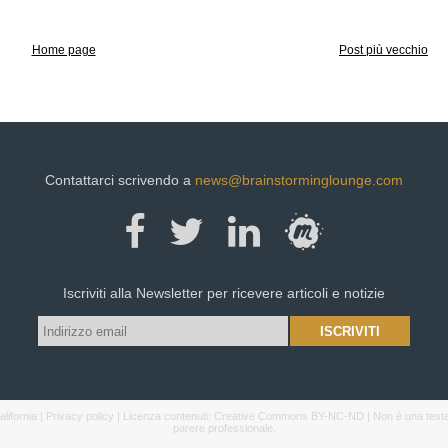
Home page
Post più vecchio
Contattarci scrivendo a
news@brainstorminglounge.com
Iscriviti alla Newsletter per ricevere articoli e notizie
lifornia |
Privacy policy
| Licenza contenuti:
Creative Commons BY-NC-ND
| Non è una testa
parere professionale.