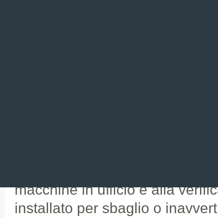
La dirigenza delle aziende dov
malware non come fenomeni lin
ma piuttosto a crescita esponen
tempo
- la tempestività dell'int
differenza.
Tecnologie ad analisi del traffic
diventeranno quindi uno dei sett
nella cyber security nei prossi
attenzione sarà da dedicare al r
macchine in ufficio e alla verific
installato per sbaglio o inavver