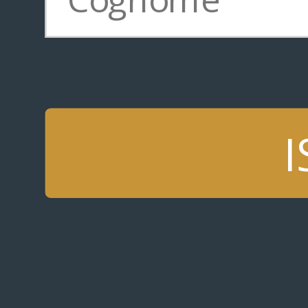
dei computer dalla casa dei dipe
I malware sono in grado di rinno
nuove vulnerabilità - questa loro
rende difficili da individuare. T
dovranno comunicare con l'est
I
che sono riusciti ad installarsi.
comunicazione, a volte pochi bit
intelligenza artificiale utilizzati
per rilevare
traffico di rete n
identificare i computer compro