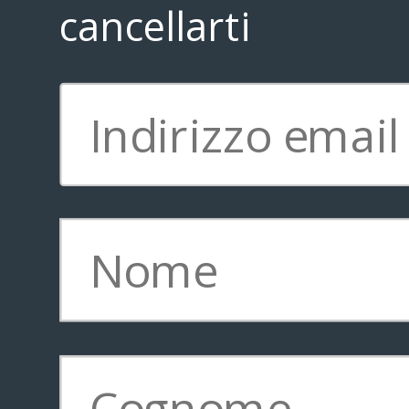
cancellarti
ritorno in azienda così da mano
aziendale.
Minacce come queste vanno ind
il più presto possibile. L'italian
Solutions
, che insieme a Bitde
una soluzione innovativa per in
presenza di malware, ha osserva
aumento di segnalazioni di per
con l'inizio della fase 2. Un ul
atteso per la fase 3 che vede il