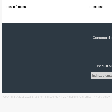
Post più recente
Home page
Contattarci
Iscriviti 
Copyright © 2011-
2026
Brainstorming Lounge * TVLP Institute, California |
Privacy policy
|