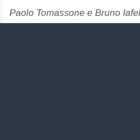
Paolo Tomassone e Bruno Iafel
ARTICOLI CORRELATI
Quiet Quitting? Fai crescere
Robot e umani a brac
le tue competenze trasferibili
per costruire il lavoro
futuro