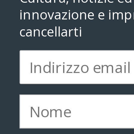
Contattarci
innovazione e impr
cancellarti
Iscriviti 
Copyright © 2011-
2026
Brainstorming Lounge * TVLP Institute, California |
Privacy policy
|