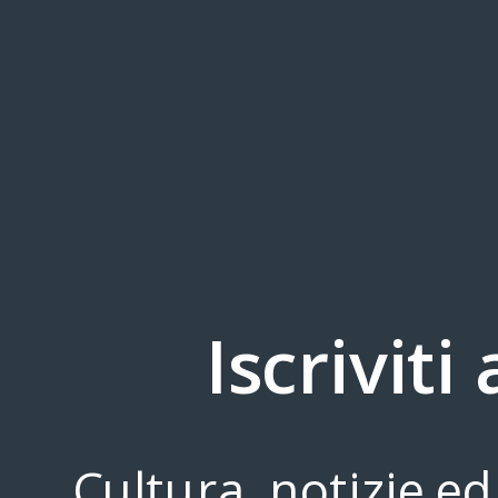
Pink Valley: donne che per
Lavoro precario? N
realizzare i loro progetti
creativo. Come cambi
hanno lasciato il posto fisso
professione dei Millen
Iscriviti
Post più recente
Home page
Cultura, notizie ed 